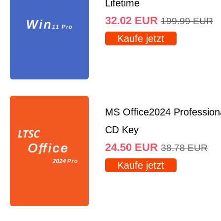
Lifetime
32.02
EUR
199.99
EUR
Kaufe jetzt
MS Office2024 Professio
CD Key
24.50
EUR
38.78
EUR
Kaufe jetzt