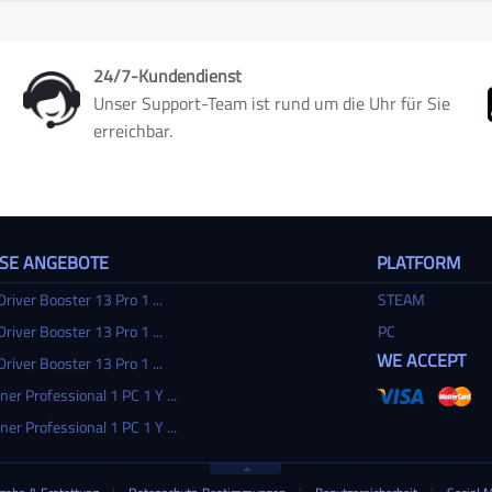
24/7-Kundendienst
Unser Support-Team ist rund um die Uhr für Sie
erreichbar.
SSE ANGEBOTE
PLATFORM
Driver Booster 13 Pro 1 ...
STEAM
Driver Booster 13 Pro 1 ...
PC
WE ACCEPT
Driver Booster 13 Pro 1 ...
ner Professional 1 PC 1 Y ...
ner Professional 1 PC 1 Y ...