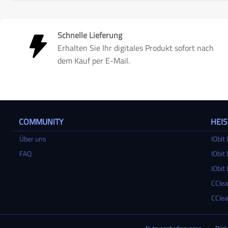
Schnelle Lieferung
Erhalten Sie Ihr digitales Produkt sofort nach
dem Kauf per E-Mail.
COMMUNITY
HEI
Über uns
IObit 
FAQ
IObit 
IObit 
CClea
CClea