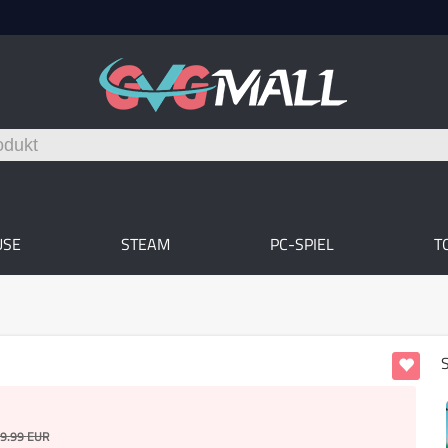
USE
STEAM
PC-SPIEL
T
9.99
EUR