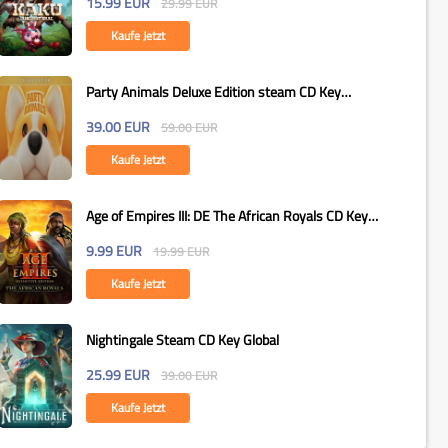
15.99
EUR
29.99
EUR
Kaufe Jetzt
Party Animals Deluxe Edition steam CD Key
Global
39.00
EUR
59.00
EUR
Kaufe Jetzt
Age of Empires III: DE The African Royals CD Key
Global
9.99
EUR
19.99
EUR
Kaufe Jetzt
Nightingale Steam CD Key Global
25.99
EUR
39.00
EUR
Kaufe Jetzt