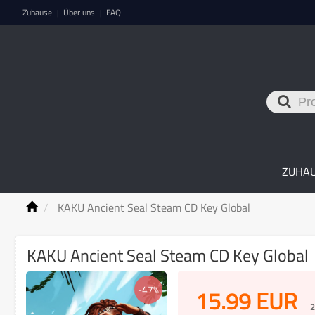
Zuhause
Über uns
FAQ
|
|
ZUHA
KAKU Ancient Seal Steam CD Key Global
KAKU Ancient Seal Steam CD Key Global
-47%
15.99
EUR
2