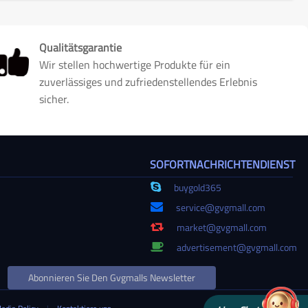
Qualitätsgarantie
Wir stellen hochwertige Produkte für ein
zuverlässiges und zufriedenstellendes Erlebnis
sicher.
SOFORTNACHRICHTENDIENST
buygold365
service@gvgmall.com
market@gvgmall.com
advertisement@gvgmall.com
Abonnieren Sie Den Gvgmalls Newsletter